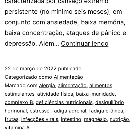
caracterizada por cansaço extremo
persistente (no mínimo seis meses), em
conjunto com ansiedade, baixa memória,
baixa concentração, ataques de pânico e
Seis
depressão. Além…
Continuar lendo
dicas
nutricionai
22 de março de 2022
publicado
para
Categorizado como
Alimentação
quem
Marcado com
alergia
,
alimentação
,
alimentos
estimulantes
,
atividade física
,
baixa imunidade
,
sofre
complexo B
,
deficiências nutricionais
,
desiquilíbrio
de
hormonal
,
estresse
,
fadiga adrenal
,
fadiga crônica
,
fadiga
frutas
,
infecções virais
,
intestino
,
magnésio
,
nutrição
,
vitamina A
crônica