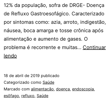
12% da população, sofra de DRGE- Doença
de Refluxo Gastroesofágico. Caracterizado
por sintomas como: azia, arroto, indigestão,
náusea, boca amarga e tosse crônica após
alimentação e aumento de gases. O
problema é recorrente e muitas…
Continuar
SURGE
lendo
NOVO
TRATAMENTO
18 de abril de 2019
publicado
PARA
Categorizado como
Saúde
O
Marcado com
alimentação
,
doença
,
endoscopia
,
esôfago
,
refluxo
,
Saúde
REFLUXO