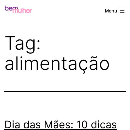
Pular
Bem
Menu
para
Mulher
o
conteúdo
Tag:
alimentação
Dia das Mães: 10 dicas