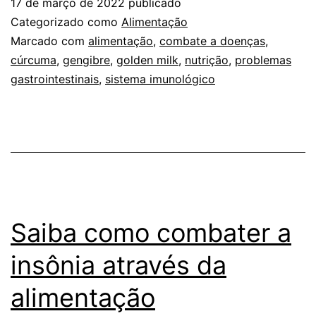
17 de março de 2022
publicado
que
Categorizado como
Alimentação
fortalecem
Marcado com
alimentação
,
combate a doenças
,
cúrcuma
,
gengibre
,
golden milk
,
nutrição
,
problemas
o
gastrointestinais
,
sistema imunológico
sistema
imunológico
Saiba como combater a
insônia através da
alimentação