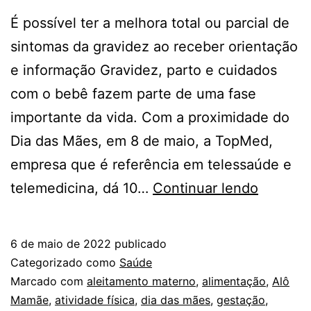
É possível ter a melhora total ou parcial de
sintomas da gravidez ao receber orientação
e informação Gravidez, parto e cuidados
com o bebê fazem parte de uma fase
importante da vida. Com a proximidade do
Dia das Mães, em 8 de maio, a TopMed,
empresa que é referência em telessaúde e
Dia
telemedicina, dá 10…
Continuar lendo
das
Mães:
6 de maio de 2022
publicado
10
Categorizado como
Saúde
dicas
Marcado com
aleitamento materno
,
alimentação
,
Alô
Mamãe
,
atividade física
,
dia das mães
,
gestação
,
de