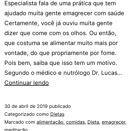
Especialista fala de uma prática que tem
ajudado muita gente emagrecer com saúde
Certamente, você já ouviu muita gente
dizer que come com os olhos. Ou então,
que costuma se alimentar muito mais por
vontade, do que propriamente por fome.
Pois bem, saiba que isso tem um motivo.
Segundo o médico e nutrólogo Dr. Lucas…
CONHEÇA
Continuar lendo
O
MINDFUL
30 de abril de 2019
publicado
EATING
Categorizado como
Dietas
–
Marcado com
alimentação
,
comidas
,
Dieta
,
emagrecer
,
meditação