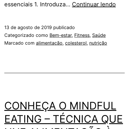
Cole
essenciais 1. Introduza…
Continuar lendo
X
Alim
13 de agosto de 2019
publicado
10
Categorizado como
Bem-estar
,
Fitness
,
Saúde
dica
Marcado com
alimentação
,
colesterol
,
nutrição
esse
CONHEÇA O MINDFUL
EATING – TÉCNICA QUE