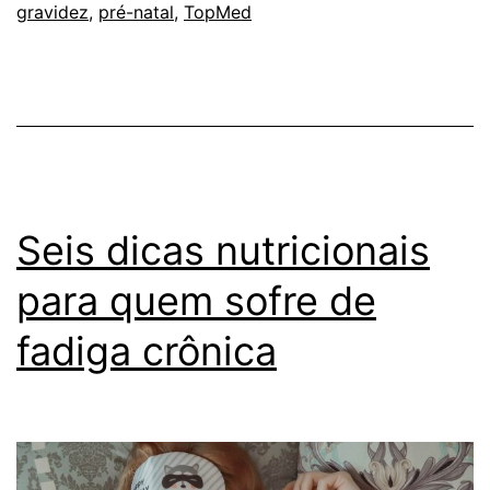
gravidez
,
pré-natal
,
TopMed
gestaçã
e
pós-
parto
saudáve
Seis dicas nutricionais
para quem sofre de
fadiga crônica