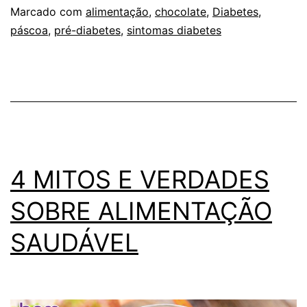
DIAB
Marcado com
alimentação
,
chocolate
,
Diabetes
,
páscoa
,
pré-diabetes
,
sintomas diabetes
POD
CON
CHO
4 MITOS E VERDADES
SOBRE ALIMENTAÇÃO
SAUDÁVEL