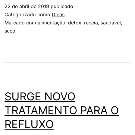
PÁSCOA?
22 de abril de 2019
publicado
VEM
Categorizado como
Dicas
CONFERIR
Marcado com
alimentação
,
detox
,
receia
,
saudável
,
suco
UMA
RECEITA
DE
SUCO
DETOX
ESPECIAL
SURGE NOVO
TRATAMENTO PARA O
REFLUXO