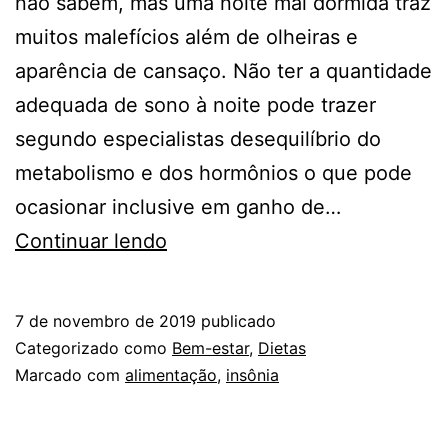
não sabem, mas uma noite mal dormida traz
muitos malefícios além de olheiras e
aparência de cansaço. Não ter a quantidade
adequada de sono à noite pode trazer
segundo especialistas desequilíbrio do
metabolismo e dos hormônios o que pode
ocasionar inclusive em ganho de…
Saiba
Continuar lendo
como
combater
7 de novembro de 2019
publicado
a
Categorizado como
Bem-estar
,
Dietas
insônia
Marcado com
alimentação
,
insônia
através
da