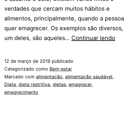
verdades que cercam muitos hábitos e
alimentos, principalmente, quando a pessoa
quer emagrecer. Os exemplos são diversos,
4
um deles, são aqueles…
Continuar lendo
MIT
E
12 de março de 2019
publicado
VER
Categorizado como
Bem-estar
SOB
Marcado com
alimentação
,
alimentação saudável
,
Dieta
,
dieta restritiva
,
dietas
,
emagrecer
,
ALI
emagrecimento
SAU