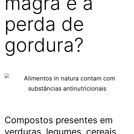
magra e a
perda de
gordura?
Compostos presentes em
verduras, legumes, cereais,