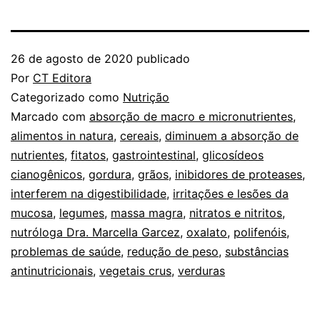
26 de agosto de 2020
publicado
Por
CT Editora
Categorizado como
Nutrição
Marcado com
absorção de macro e micronutrientes
,
alimentos in natura
,
cereais
,
diminuem a absorção de
nutrientes
,
fitatos
,
gastrointestinal
,
glicosídeos
cianogênicos
,
gordura
,
grãos
,
inibidores de proteases
,
interferem na digestibilidade
,
irritações e lesões da
mucosa
,
legumes
,
massa magra
,
nitratos e nitritos
,
nutróloga Dra. Marcella Garcez
,
oxalato
,
polifenóis
,
problemas de saúde
,
redução de peso
,
substâncias
antinutricionais
,
vegetais crus
,
verduras