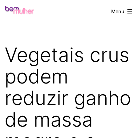
Pular
Bem
Menu
para
Mulher
o
conteúdo
Vegetais crus
podem
reduzir ganho
de massa