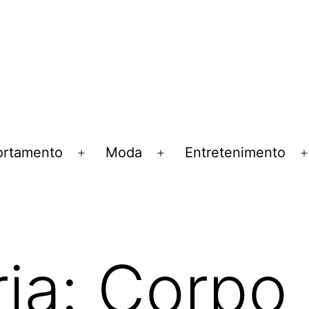
rtamento
Moda
Entretenimento
Abrir
Abrir
menu
menu
ia:
Corpo