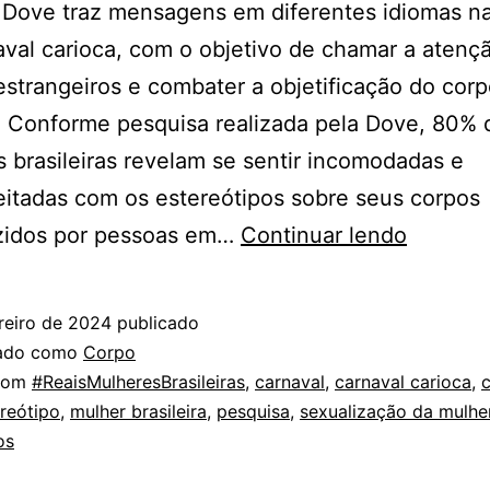
 Dove traz mensagens em diferentes idiomas na
val carioca, com o objetivo de chamar a atenç
 estrangeiros e combater a objetificação do cor
 Conforme pesquisa realizada pela Dove, 80% 
 brasileiras revelam se sentir incomodadas e
itadas com os estereótipos sobre seus corpos
Estereó
zidos por pessoas em…
Continuar lendo
sobre
o
reiro de 2024
publicado
corpo
zado como
Corpo
da
com
#ReaisMulheresBrasileiras
,
carnaval
,
carnaval carioca
,
reótipo
,
mulher brasileira
,
pesquisa
,
sexualização da mulhe
mulher
os
brasileir