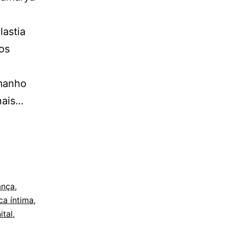
lastia
os
amanho
nais…
ança
,
ca íntima
,
ital
,