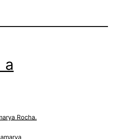
 a
namarya