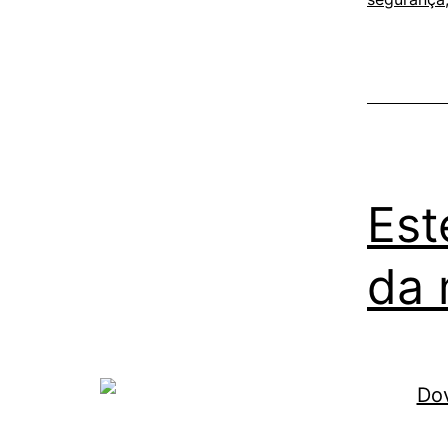
Est
da 