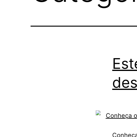
Est
des
Conheça 