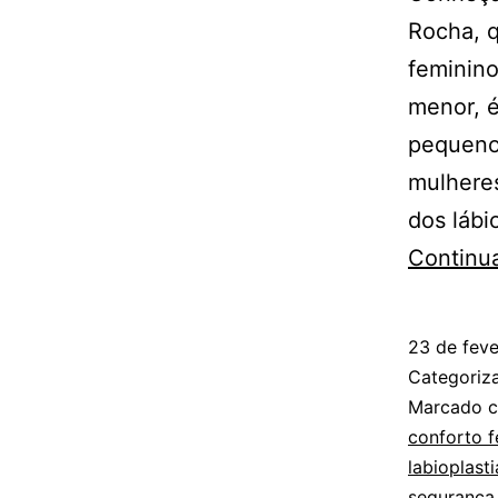
Rocha, 
feminino
menor, é
pequenos
mulheres
dos lábi
Continu
23 de feve
Categori
Marcado 
conforto f
labioplasti
segurança