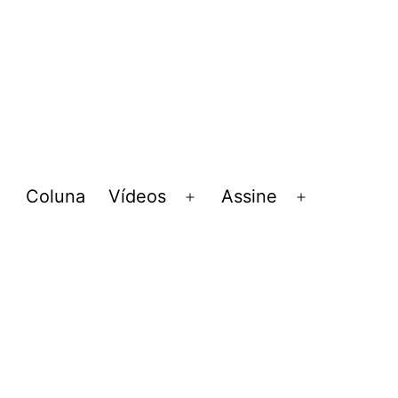
Coluna
Vídeos
Assine
Abrir
Abrir
Abrir
menu
menu
menu