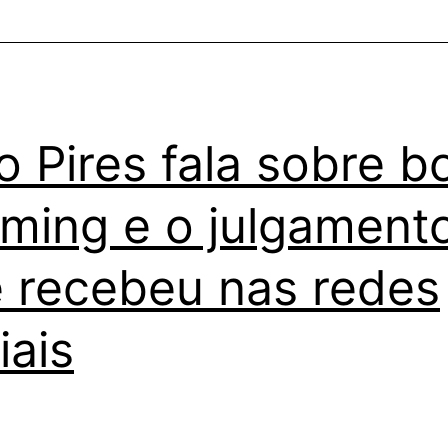
o Pires fala sobre b
ming e o julgament
 recebeu nas redes
iais