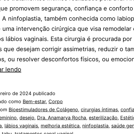
que promovem segurança, confiança e conforto
 A ninfoplastia, também conhecida como labiop
 uma intervenção cirúrgica que visa remodelar 
 lábios vaginais. Esta cirurgia é procurada por
 que desejam corrigir assimetrias, reduzir o t
os, ou resolver desconfortos físicos, ou emocio
Estética
ar lendo
íntima:
de
reiro de 2024
publicado
tabu
zado como
Bem-estar
,
Corpo
a
com
Bioestimuladores de Colágeno
,
cirurgias íntimas
,
confi
eminino
,
desejo
,
Dra. Anamarya Rocha
,
esterilização
,
Estéti
desejo
a
,
lábios vaginais
,
melhoria estética
,
ninfoplastia
,
saúde gen
,
tabu
,
tratamentos canal vaginal