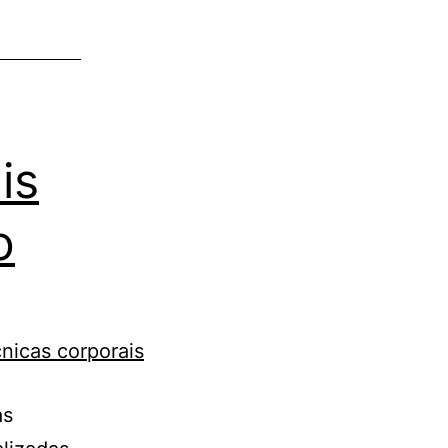
is
o
as