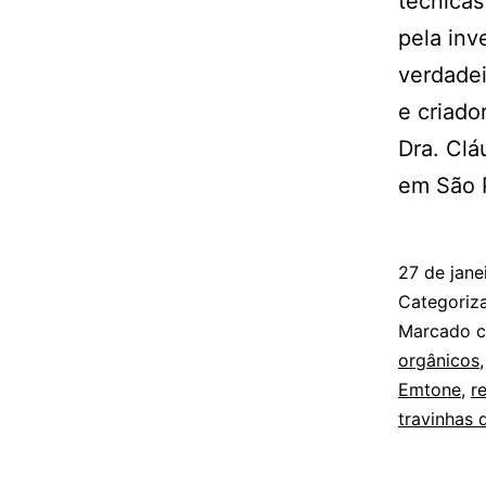
técnicas
pela inv
verdadei
e criado
Dra. Clá
em São 
27 de jane
Categori
Marcado 
orgânicos
Emtone
,
r
travinhas d