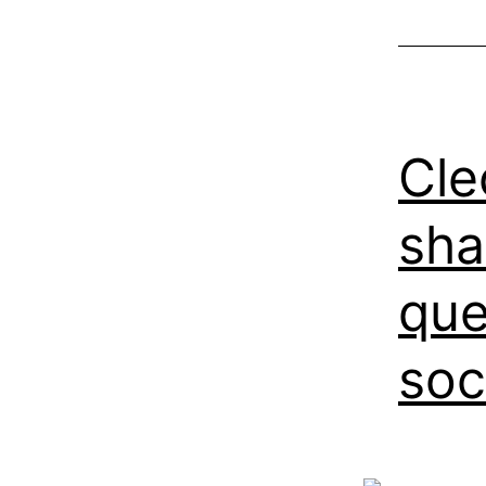
Cle
sha
que
soc