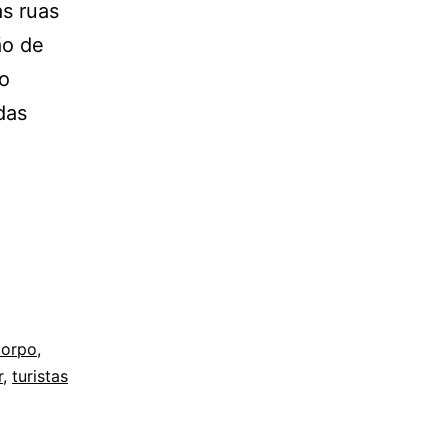
s ruas
ão de
po
das
tipo
corpo
,
r
,
turistas
a