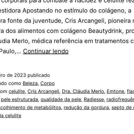
 corporais para combate à flacidez e celulite re
estidora Apostando no estímulo do colágeno, a
ra fonte da juventude, Cris Arcangeli, pioneira
ra dos alimentos com colágeno Beautydrink, pr
udia Merlo, médica referência em tratamentos c
Procedimentos
Paulo,…
Continuar lendo
corporais
para
iro de 2023
publicado
estimular
zado como
Beleza
,
Corpo
colágeno
com
celulite
,
Cris Arcangeli
,
Dra. Cláudia Merlo
,
Emtone
,
fla
,
pele estruturada
,
qualidade da pele
,
Radiesse
,
radiofrequê
ecolhimento de metabólitos
,
redução da gordura
,
septo de
a celulite