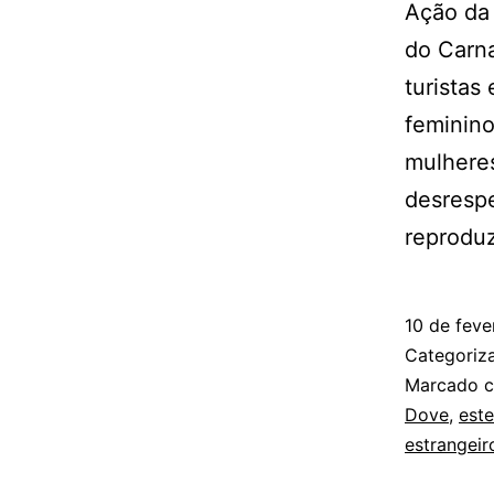
Ação da
do Carna
turistas
feminino
mulheres
desrespe
reprodu
10 de feve
Categori
Marcado 
Dove
,
este
estrangeir