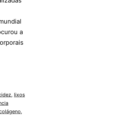
alizadas
 mundial
ocurou a
orporais
cidez
,
lixos
ncia
 colágeno
,