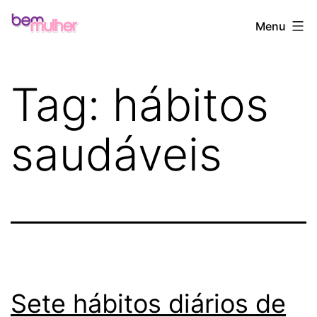
Pular
Bem
Menu
para
Mulher
o
conteúdo
Tag:
hábitos
saudáveis
Sete hábitos diários de