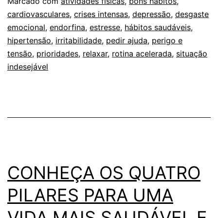
combate
Marcado com
atividades físicas
,
bons hábitos
,
cardiovasculares
,
crises intensas
,
depressão
,
desgaste
ao
emocional
,
endorfina
,
estresse
,
hábitos saudáveis
,
estresse
hipertensão
,
irritabilidade
,
pedir ajuda
,
perigo e
tensão
,
prioridades
,
relaxar
,
rotina acelerada
,
situação
indesejável
CONHEÇA OS QUATRO
PILARES PARA UMA
VIDA MAIS SAUDÁVEL E