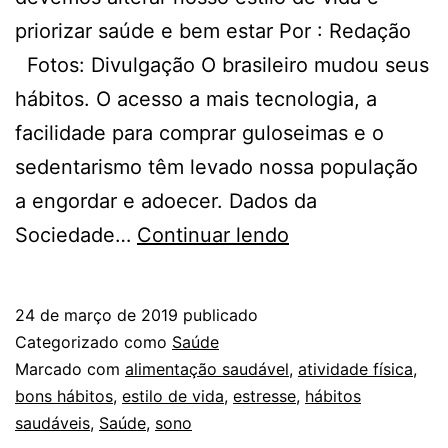
priorizar saúde e bem estar Por : Redação
Fotos: Divulgação O brasileiro mudou seus
hábitos. O acesso a mais tecnologia, a
facilidade para comprar guloseimas e o
sedentarismo têm levado nossa população
a engordar e adoecer. Dados da
CONHEÇA
Sociedade…
Continuar lendo
OS
QUATRO
24 de março de 2019
publicado
PILARES
Categorizado como
Saúde
PARA
Marcado com
alimentação saudável
,
atividade física
,
bons hábitos
,
estilo de vida
,
estresse
,
hábitos
UMA
saudáveis
,
Saúde
,
sono
VIDA