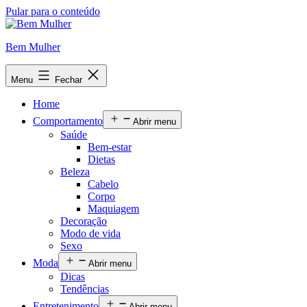
Pular para o conteúdo
Bem Mulher
Menu
Fechar
Home
Comportamento
Abrir menu
Saúde
Bem-estar
Dietas
Beleza
Cabelo
Corpo
Maquiagem
Decoração
Modo de vida
Sexo
Moda
Abrir menu
Dicas
Tendências
Entretenimento
Abrir menu