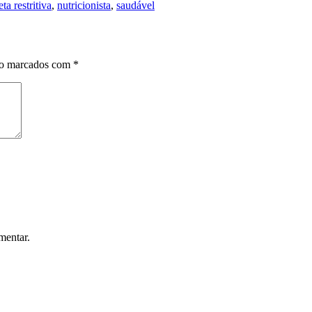
eta restritiva
,
nutricionista
,
saudável
ão marcados com
*
mentar.