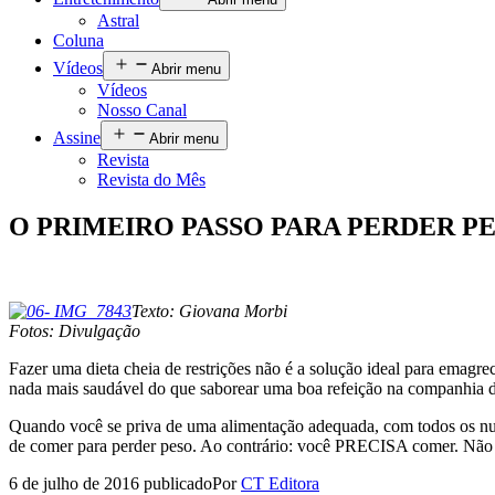
Astral
Coluna
Vídeos
Abrir menu
Vídeos
Nosso Canal
Assine
Abrir menu
Revista
Revista do Mês
O PRIMEIRO PASSO PARA PERDER P
Texto: Giovana Morbi
Fotos: Divulgação
Fazer uma dieta cheia de restrições não é a solução ideal para emagr
nada mais saudável do que saborear uma boa refeição na companhia 
Quando você se priva de uma alimentação adequada, com todos os nutri
de comer para perder peso. Ao contrário: você PRECISA comer. Não t
6 de julho de 2016
publicado
Por
CT Editora