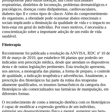
predisponente para outras doenças, tais como dificuldades
respiratórias, distúrbios de locomoção, problemas dermatológicos e
psicológicos, doenças como dislipidemias, cardiovasculares,
diabetes tipo II e certos tipos de câncer. Além do comprometimento
do organismo, a obesidade pode ocasionar abalos emocionais e
sociais implicando a diminuição da qualidade de vida e o impacto no
bem-estar em geral do indivíduo. Por esses motivos, é necessária a
conscientização sobre a importante adoção de um estilo de vida
saudável.
Fitoterapia
Recentemente foi publicada a resolução da ANVISA, RDC nº 10 de
09 de março de 2010, que estabelece 66 plantas que poderão ser
indicadas sem prescrição médica, desde que atendam os dispositivos
desta e de outras legislações pertinentes. Esta resolução apresenta,
nos anexos, a monografia das plantas, a forma de preparo, o controle
de qualidade, a indicação terapêutica e advertências. Atualmente, a
prescrição dos fitoterápicos faz parte da rotina dos terapeutas
altamente qualificados, os insumos farmacêuticos da categoria dos
fitoterápicos são comercializados nas farmácias de manipulação, em
diferentes formas.
O reconhecimento de como a interação dietética com os fitoterápicos
é capaz de modificar a expressão genética de um indivíduo,
estimular seu desenvolvimento físico e mental, aumentar seu bem-