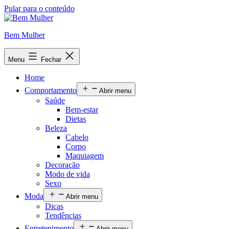
Pular para o conteúdo
Bem Mulher
Menu
Fechar
Home
Comportamento
Abrir menu
Saúde
Bem-estar
Dietas
Beleza
Cabelo
Corpo
Maquiagem
Decoração
Modo de vida
Sexo
Moda
Abrir menu
Dicas
Tendências
Entretenimento
Abrir menu