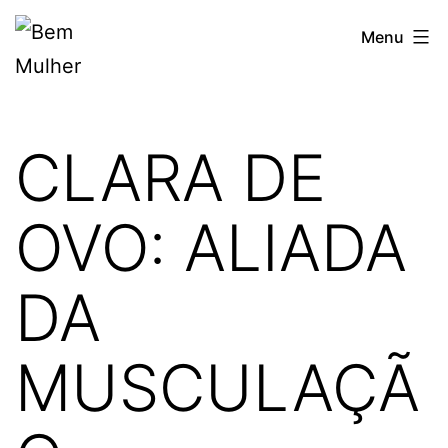
Pular
Bem
Menu
para
Mulher
o
conteúdo
CLARA DE
OVO: ALIADA
DA
MUSCULAÇÃ