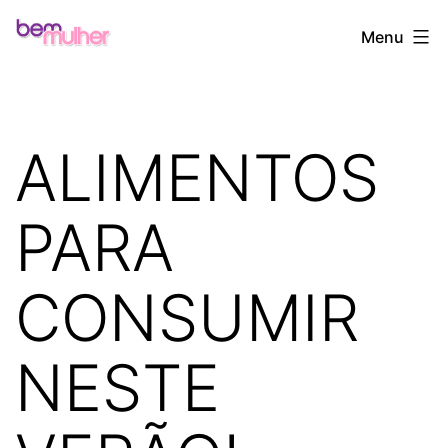
Pular
Bem
Menu
para
Mulher
o
conteúdo
ALIMENTOS
PARA
CONSUMIR
NESTE