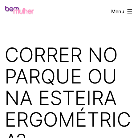
Pular
Bem
Menu
para
Mulher
o
conteúdo
CORRER NO
PARQUE OU
NA ESTEIRA
ERGOMÉTRIC