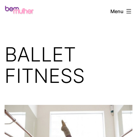
Pular
Bem
Menu
para
Mulher
o
conteúdo
BALLET
FITNESS