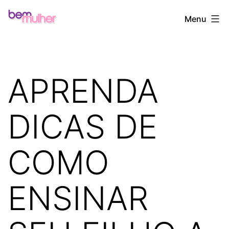
Pular
Bem
Menu
para
Mulher
o
conteúdo
APRENDA
DICAS DE
COMO
ENSINAR