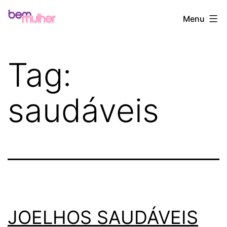
Pular
Bem
Menu
para
Mulher
o
conteúdo
Tag:
saudáveis
JOELHOS SAUDÁVEIS