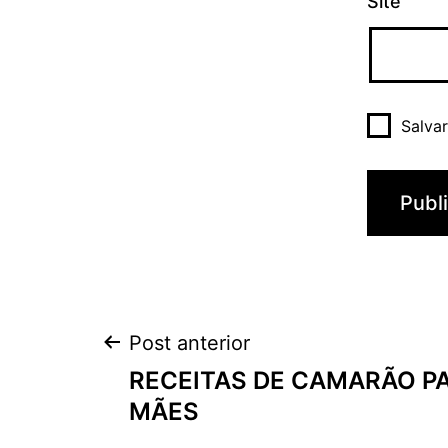
Site
Salva
Navegação
Post anterior
RECEITAS DE CAMARÃO PA
de
MÃES