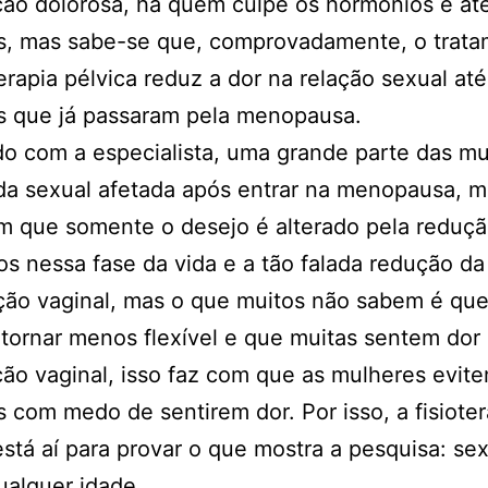
ão dolorosa, há quem culpe os hormônios e at
os, mas sabe-se que, comprovadamente, o trat
terapia pélvica reduz a dor na relação sexual at
s que já passaram pela menopausa.
o com a especialista, uma grande parte das m
da sexual afetada após entrar na menopausa, m
m que somente o desejo é alterado pela reduç
s nessa fase da vida e a tão falada redução da
ação vaginal, mas o que muitos não sabem é que
tornar menos flexível e que muitas sentem dor
ão vaginal, isso faz com que as mulheres evit
s com medo de sentirem dor. Por isso, a fisioter
está aí para provar o que mostra a pesquisa: se
ualquer idade.