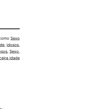
 como
Sexo
ade
,
idosos
,
osos
,
Sexo
,
ceira idade