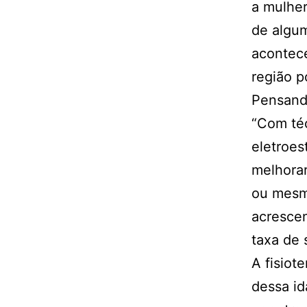
a mulhe
de algum
acontece
região p
Pensando
“Com té
eletroes
melhorar
ou mesmo
acresce
taxa de 
A fisiot
dessa id