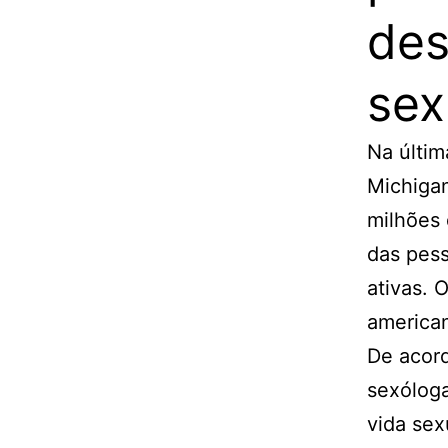
des
sex
Na últim
Michiga
milhões
das pess
ativas. 
american
De acord
sexóloga
vida sex