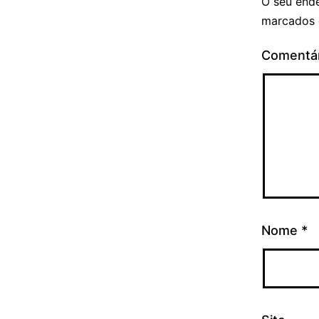
O seu ende
marcados
Comentá
Nome
*