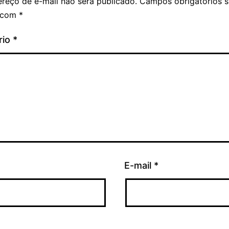
reço de e-mail não será publicado.
Campos obrigatórios 
 com
*
rio
*
E-mail
*