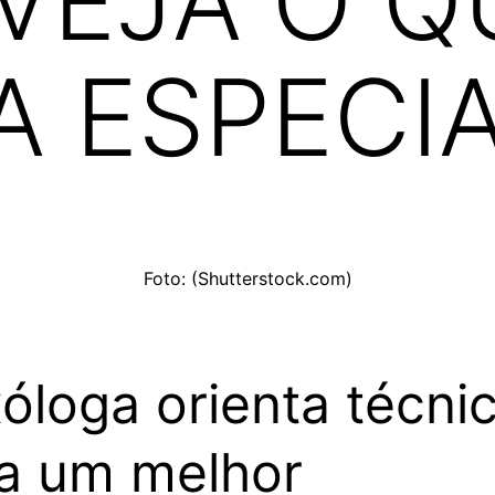
 VEJA O Q
A ESPECI
Foto: (Shutterstock.com)
óloga orienta técni
a um melhor