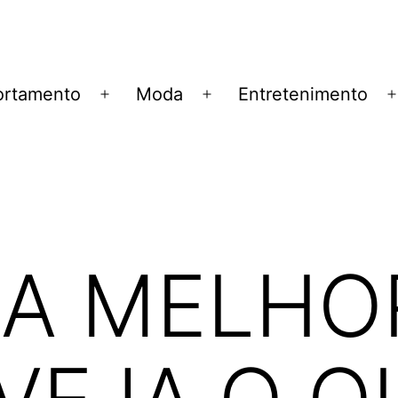
rtamento
Moda
Entretenimento
Abrir
Abrir
menu
menu
NA MELHO