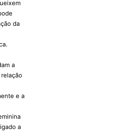
queixem
 pode
ação da
ca.
udam a
 relação
ente e a
feminina
ligado a