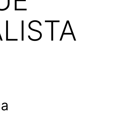
UE
ALISTA
ca