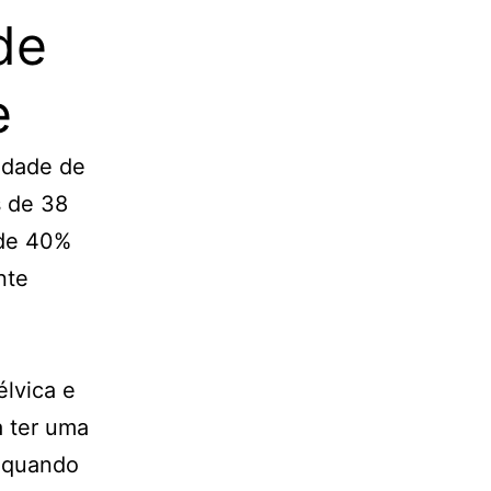
de
e
idade de
s de 38
 de 40%
nte
élvica e
a ter uma
, quando