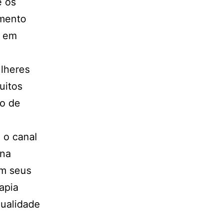
é os
amento
é em
ulheres
uitos
ão de
 o canal
 na
em seus
apia
xualidade