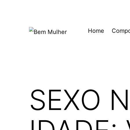
Pular
para
o
Home
Compo
conteúdo
Bem
Mulher
SEXO 