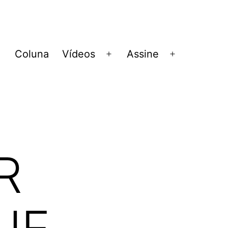
Coluna
Vídeos
Assine
Abrir
Abrir
Abrir
menu
menu
menu
R