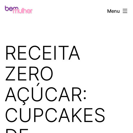
Pular
Bem
Menu
para
Mulher
o
conteúdo
RECEITA
ZERO
AÇÚCAR:
CUPCAKES