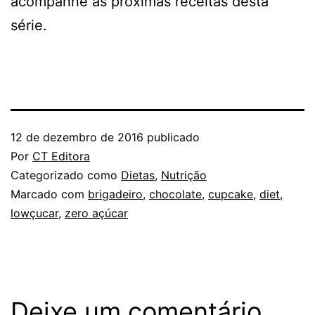
acompanhe as próximas receitas desta
série.
12 de dezembro de 2016
publicado
Por
CT Editora
Categorizado como
Dietas
,
Nutrição
Marcado com
brigadeiro
,
chocolate
,
cupcake
,
diet
,
lowçucar
,
zero açúcar
Deixe um comentário