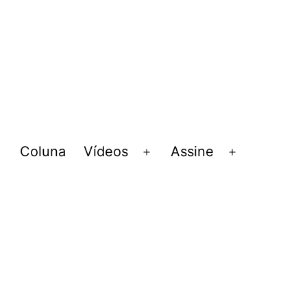
Coluna
Vídeos
Assine
Abrir
Abrir
Abrir
menu
menu
menu