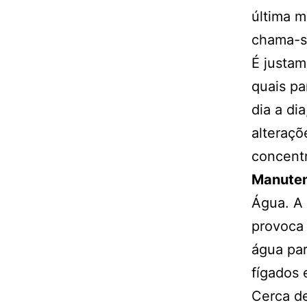
última m
chama-se
É justam
quais pa
dia a di
alteraçõ
concentr
Manute
Água. A 
provoca 
água par
fígados 
Cerca d