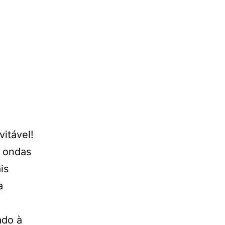
itável!
 ondas
is
a
ado à