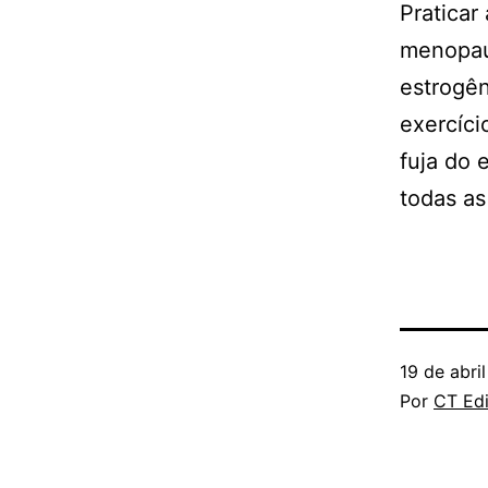
Praticar
menopaus
estrogên
exercíci
fuja do 
todas as
19 de abri
Por
CT Edi