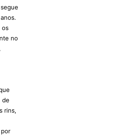
e segue
 anos.
 os
nte no
,
 que
a de
 rins,
 por