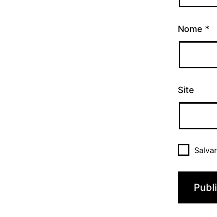
Nome
*
Site
Salva