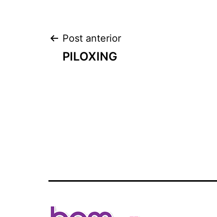
Navegação
Post anterior
PILOXING
de
Post