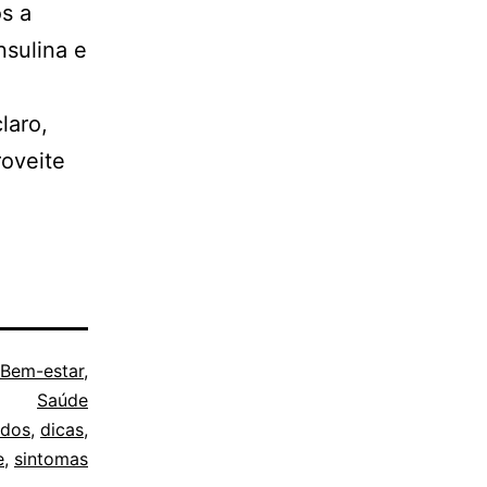
ós a
nsulina e
laro,
roveite
Bem-estar
,
Saúde
ados
,
dicas
,
e
,
sintomas