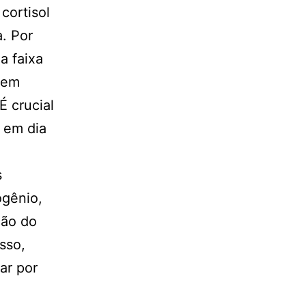
cortisol
. Por
a faixa
 em
É crucial
 em dia
s
ogênio,
ção do
sso,
ar por