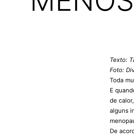
MENOS 
Texto: T
Foto: Di
Toda mul
E quand
de calor
alguns 
menopaus
De acor