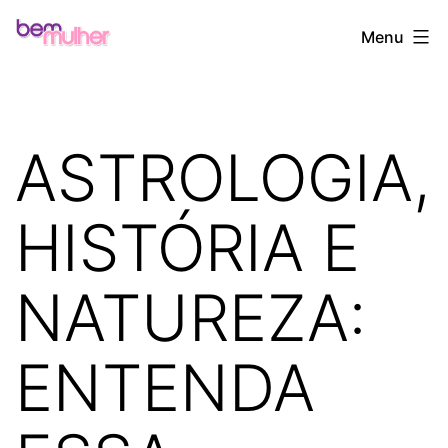
Pular
Bem
Menu
para
Mulher
o
conteúdo
ASTROLOGIA,
HISTÓRIA E
NATUREZA:
ENTENDA