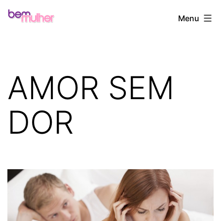
Pular
Bem
Menu
para
Mulher
o
conteúdo
AMOR SEM
DOR