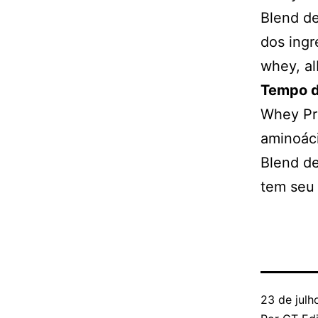
Blend de
dos ingr
whey, al
Tempo d
Whey Pro
aminoáci
Blend de
tem seu 
23 de julh