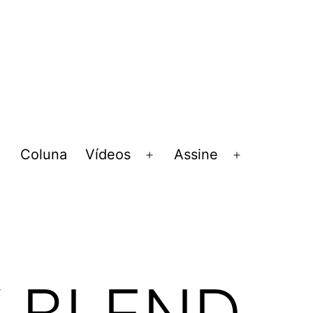
Coluna
Vídeos
Assine
Abrir
Abrir
Abrir
menu
menu
menu