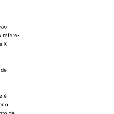
ção
o refere-
s X
 de
e é
or o
ento de