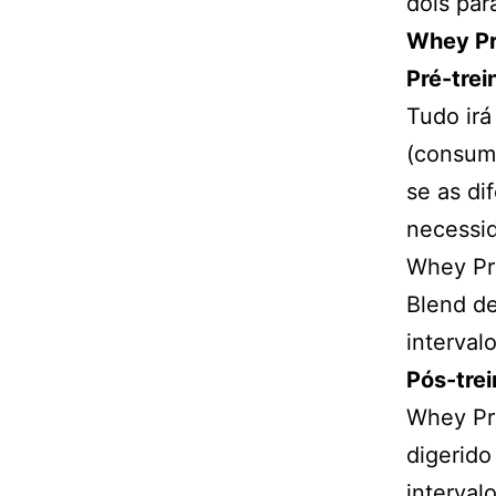
dois par
Whey Pr
Pré-trei
Tudo irá
(consumo
se as di
necessi
Whey Pr
Blend de
intervalo
Pós-tre
Whey Pro
digerido
interval