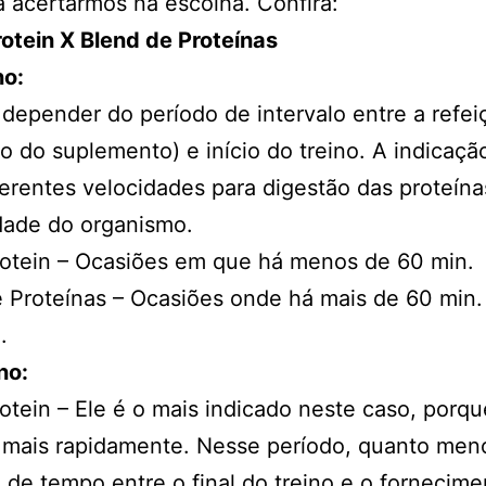
a acertarmos na escolha. Confira:
otein X Blend de Proteínas
no:
 depender do período de intervalo entre a refei
 do suplemento) e início do treino. A indicaçã
ferentes velocidades para digestão das proteína
dade do organismo.
otein – Ocasiões em que há menos de 60 min.
 Proteínas – Ocasiões onde há mais de 60 min.
.
ino:
tein – Ele é o mais indicado neste caso, porqu
 mais rapidamente. Nesse período, quanto men
o de tempo entre o final do treino e o fornecim