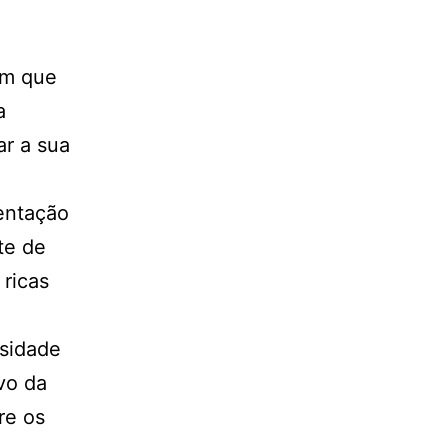
am que
a
r a sua
entação
te de
ricas
sidade
ivo da
re os