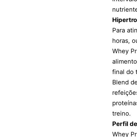
nutrient
Hipertro
Para ati
horas, o
Whey Pro
alimento
final do 
Blend de
refeiçõe
proteína
treino.
Perfil 
Whey Pro