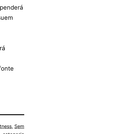
dependerá
ssuem
rá
fonte
itness
,
Sem