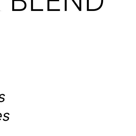
X BLEND
s
es