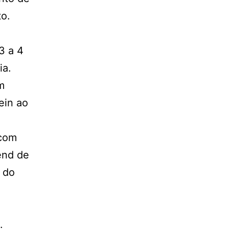
to.
3 a 4
ia.
m
ein ao
 com
end de
l do
.