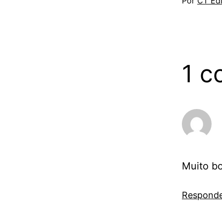
Por
CT Edi
1 c
Muito b
Respond