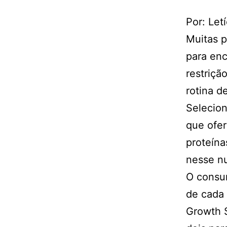
Por: Let
Muitas 
para enc
restriç
rotina d
Selecio
que ofe
proteína
nesse nu
O consu
de cada 
Growth S