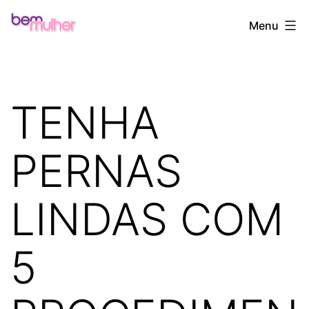
Pular
Bem
Menu
para
Mulher
o
conteúdo
TENHA
PERNAS
LINDAS COM
5