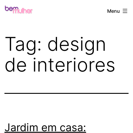
Pular
Bem
Menu
para
Mulher
o
conteúdo
Tag:
design
de interiores
Jardim em casa: