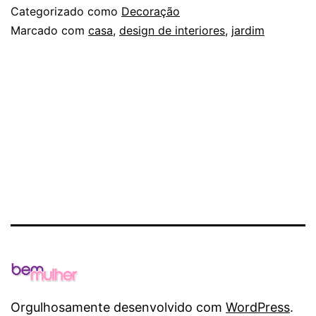
Pai
Categorizado como
Decoração
dão
Marcado com
casa
,
design de interiores
,
jardim
dic
ess
par
qu
des
ter
seu
pró
can
ver
Orgulhosamente desenvolvido com
WordPress
.