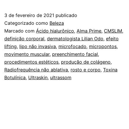
pr
es
3 de fevereiro de 2021
publicado
vai
Categorizado como
Beleza
da
Marcado com
Ácido hialurônico
,
Alma Prime
,
CMSLIM
,
definição corporal
,
dermatologista Lilian Odo
,
efeito
u
lifting
,
lipo não invasiva
,
microfocado
,
micropontos
,
“t
movimento muscular
,
preenchimento facial
,
es
procedimentos estéticos
,
produção de colágeno
,
Radiofrequência não ablativa
,
rosto e corpo
,
Toxina
ao
Botulínica
,
Ultraskin
,
ultrassom
se
vi