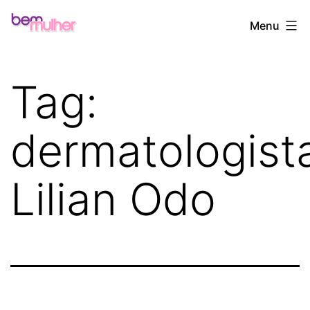
Pular
Bem
Menu
para
Mulher
o
conteúdo
Tag:
dermatologist
Lilian Odo