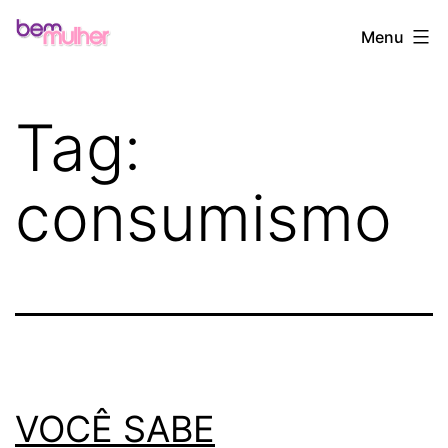
Pular
Bem
Menu
para
Mulher
o
conteúdo
Tag:
consumismo
VOCÊ SABE