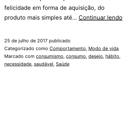
felicidade em forma de aquisição, do
V
produto mais simples até…
Continuar lendo
S
DI
25 de julho de 2017
publicado
D
Categorizado como
Comportamento
,
Modo de vida
D
Marcado com
consumismo
,
consumo
,
desejo
,
hábito
,
necessidade
,
saudável
,
Saúde
N