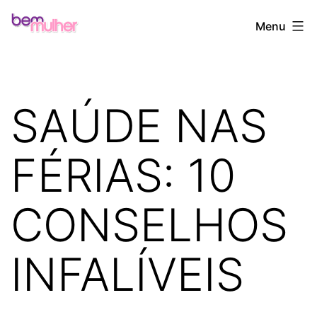
Pular
Bem
Menu
para
Mulher
o
conteúdo
SAÚDE NAS
FÉRIAS: 10
CONSELHOS
INFALÍVEIS