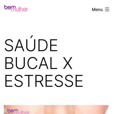
Pular
Bem
Menu
para
Mulher
o
conteúdo
SAÚDE
BUCAL X
ESTRESSE