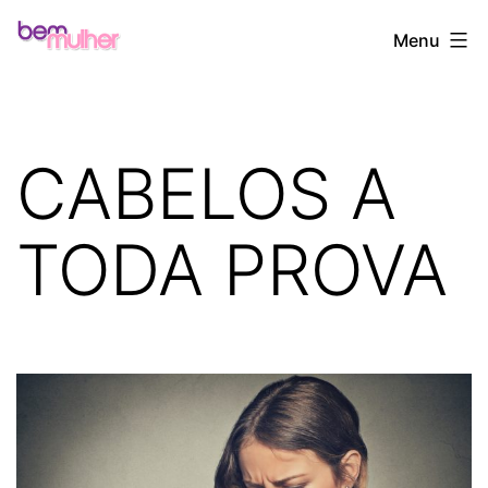
Pular
Bem
Menu
para
Mulher
o
conteúdo
CABELOS A
TODA PROVA