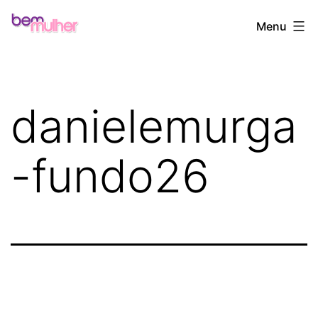
Pular
Bem
Menu
para
Mulher
o
conteúdo
danielemurga
-fundo26