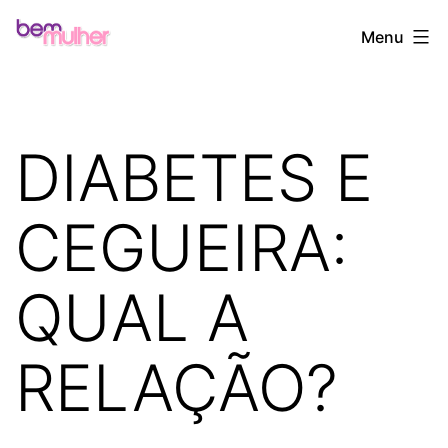
Pular
Bem
Menu
para
Mulher
o
conteúdo
DIABETES E
CEGUEIRA:
QUAL A
RELAÇÃO?