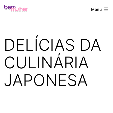
Pular
Bem
Menu
para
Mulher
o
conteúdo
DELÍCIAS DA
CULINÁRIA
JAPONESA