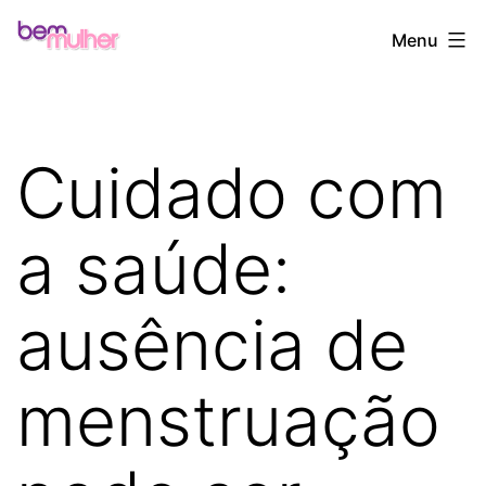
Pular
Bem
Menu
para
Mulher
o
conteúdo
Cuidado com
a saúde:
ausência de
menstruação