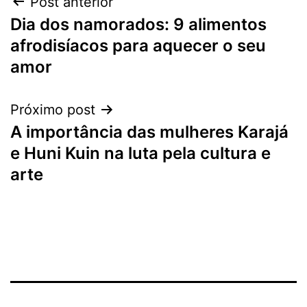
Navegação
Post anterior
Dia dos namorados: 9 alimentos
de
afrodisíacos para aquecer o seu
Post
amor
Próximo post
A importância das mulheres Karajá
e Huni Kuin na luta pela cultura e
arte