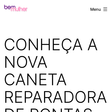
Pular
Bem
Menu
para
Mulher
o
conteúdo
CONHEÇA A
NOVA
CANETA
REPARADORA