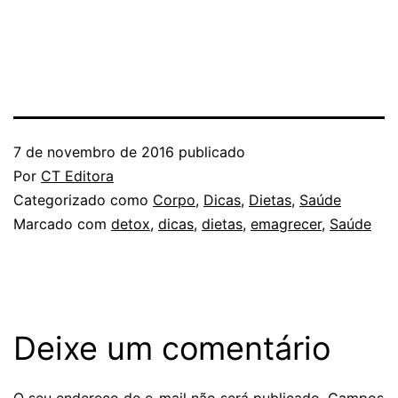
7 de novembro de 2016
publicado
Por
CT Editora
Categorizado como
Corpo
,
Dicas
,
Dietas
,
Saúde
Marcado com
detox
,
dicas
,
dietas
,
emagrecer
,
Saúde
Deixe um comentário
O seu endereço de e-mail não será publicado.
Campos