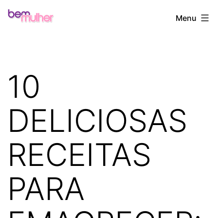
Pular
Bem
Menu
para
Mulher
o
conteúdo
10
DELICIOSAS
RECEITAS
PARA