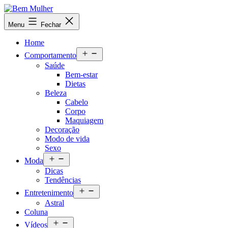
Pular
para
Bem
Menu
Fechar
o
Mulher
conteúdo
Home
Abrir
Comportamento
menu
Saúde
Bem-estar
Dietas
Beleza
Cabelo
Corpo
Maquiagem
Decoração
Modo de vida
Sexo
Abrir
Moda
menu
Dicas
Tendências
Abrir
Entretenimento
menu
Astral
Coluna
Abrir
Vídeos