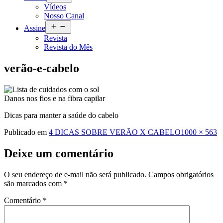
menu
Vídeos
Nosso Canal
Abrir
Assine
menu
Revista
Revista do Mês
verão-e-cabelo
Danos nos fios e na fibra capilar
Dicas para manter a saúde do cabelo
Tamanho
Publicado em
4 DICAS SOBRE VERÃO X CABELO
1000 × 563
completo
Deixe um comentário
O seu endereço de e-mail não será publicado.
Campos obrigatórios
são marcados com
*
Comentário
*