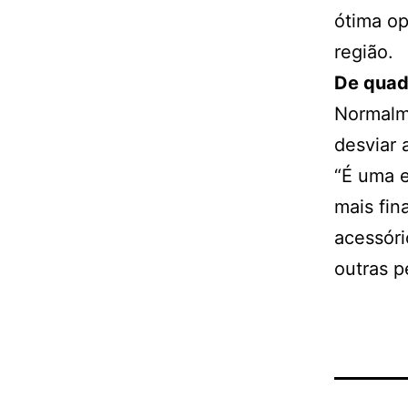
ótima o
região.
De quadr
Normalm
desviar 
“É uma e
mais fin
acessóri
outras pe