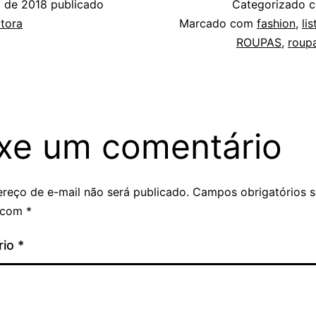
l de 2018
publicado
Categorizado
tora
Marcado com
fashion
,
lis
ROUPAS
,
roupa
xe um comentário
reço de e-mail não será publicado.
Campos obrigatórios 
 com
*
rio
*