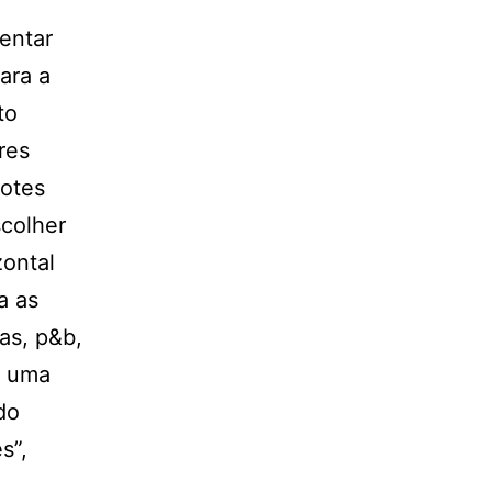
mentar
ara a
to
res
cotes
scolher
zontal
a as
das, p&b,
r uma
do
s”,