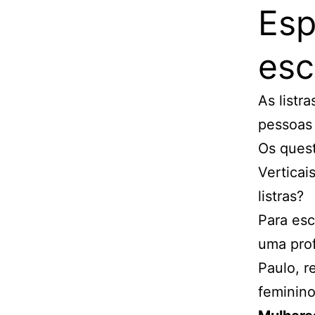
Esp
esc
As listr
pessoas 
Os ques
Verticai
listras?
Para esc
uma prof
Paulo, r
feminino