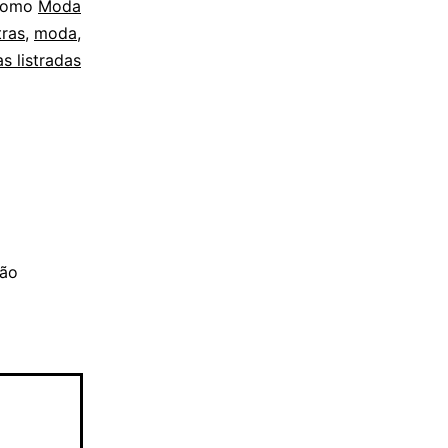
 como
Moda
tras
,
moda
,
s listradas
são