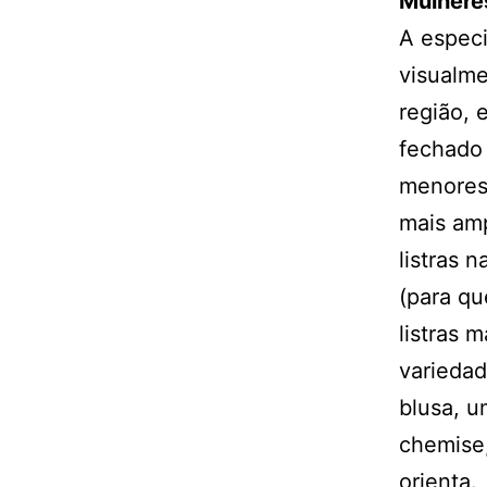
Mulhere
A especi
visualme
região, 
fechado 
menores 
mais amp
listras n
(para qu
listras 
varieda
blusa, u
chemise,
orienta.