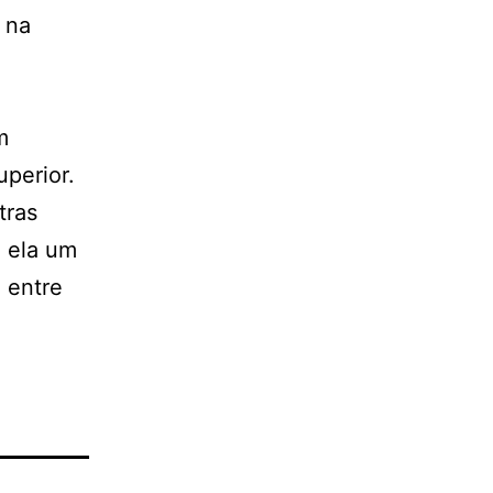
 na
m
uperior.
tras
a ela um
, entre