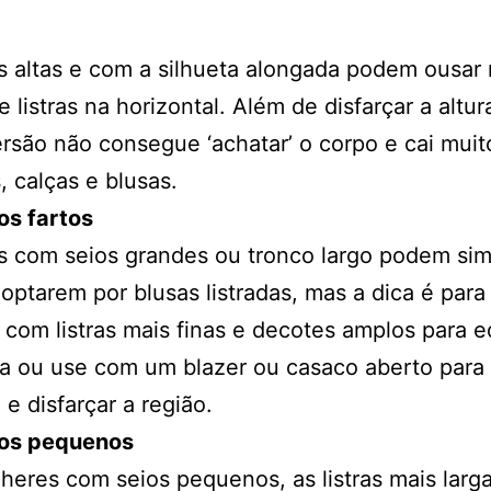
 altas e com a silhueta alongada podem ousar
e listras na horizontal. Além de disfarçar a altura
rsão não consegue ‘achatar’ o corpo e cai mui
, calças e blusas.
os fartos
s com seios grandes ou tronco largo podem si
ptarem por blusas listradas, mas a dica é para
com listras mais finas e decotes amplos para eq
ta ou use com um blazer ou casaco aberto para
 e disfarçar a região.
os pequenos
heres com seios pequenos, as listras mais larg