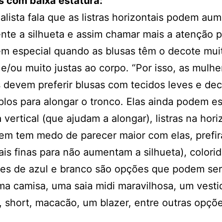
s com baixa estatura:
alista fala que as listras horizontais podem au
nte a silhueta e assim chamar mais a atenção p
em especial quando as blusas têm o decote mui
e/ou muito justas ao corpo. “Por isso, as mulhe
devem preferir blusas com tecidos leves e de
los para alongar o tronco. Elas ainda podem e
a vertical (que ajudam a alongar), listras na hori
em tem medo de parecer maior com elas, prefir
mais finas para não aumentam a silhueta), colori
des de azul e branco são opções que podem se
ma camisa, uma saia midi maravilhosa, um vesti
 short, macacão, um blazer, entre outras opçõe