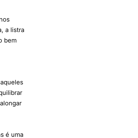
 nos
, a listra
to bem
m
 aqueles
uilibrar
 alongar
as é uma