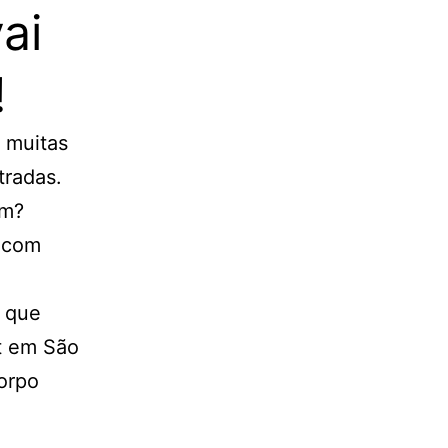
ai
!
, muitas
tradas.
am?
m com
r que
st em São
corpo