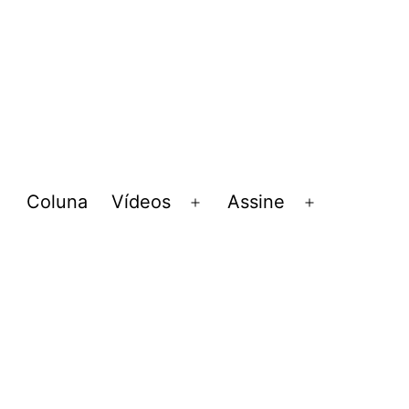
Coluna
Vídeos
Assine
Abrir
Abrir
Abrir
menu
menu
menu