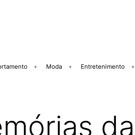
rtamento
Moda
Entretenimento
Abrir
Abrir
menu
menu
mórias da