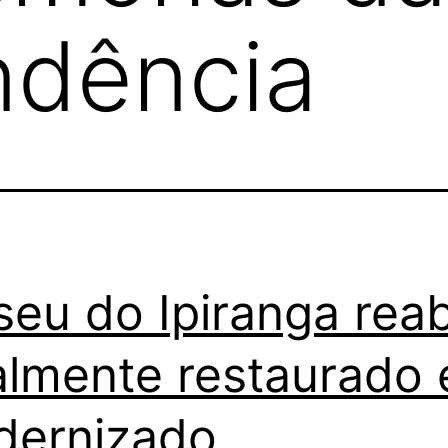
ndência
eu do Ipiranga rea
almente restaurado 
dernizado