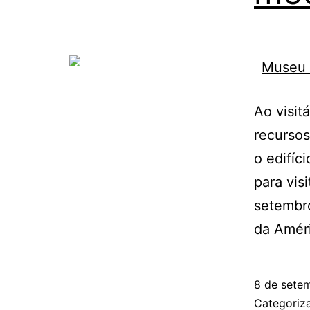
Ao visit
recursos
o edifíc
para vis
setembr
da Améri
8 de sete
Categori