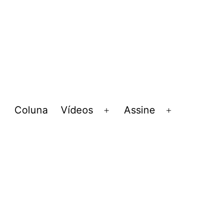
Coluna
Vídeos
Assine
Abrir
Abrir
Abrir
menu
menu
menu