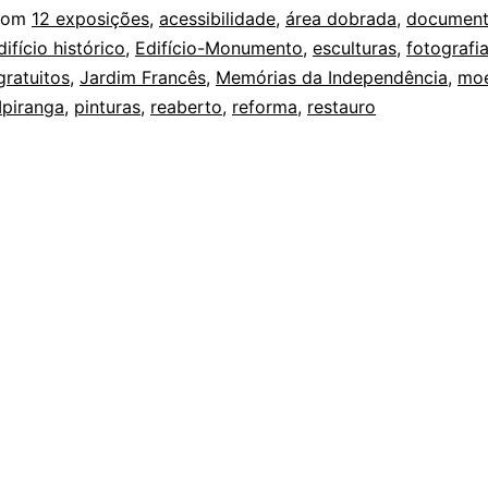
com
12 exposições
,
acessibilidade
,
área dobrada
,
documen
difício histórico
,
Edifício-Monumento
,
esculturas
,
fotografi
gratuitos
,
Jardim Francês
,
Memórias da Independência
,
mo
Ipiranga
,
pinturas
,
reaberto
,
reforma
,
restauro