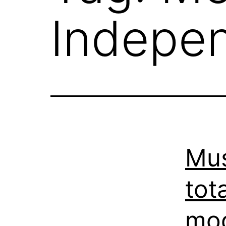
Indepe
Mus
tot
mo