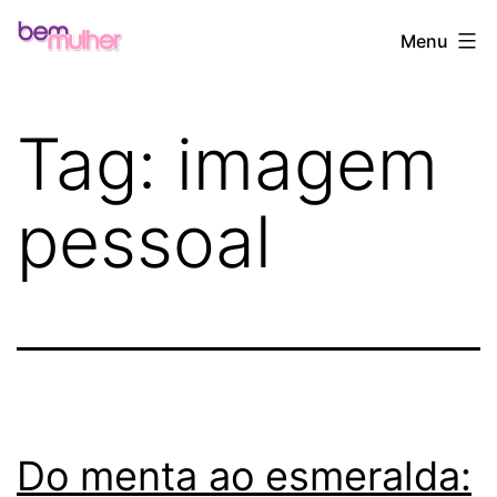
Pular
Bem
Menu
para
Mulher
o
conteúdo
Tag:
imagem
pessoal
Do menta ao esmeralda: