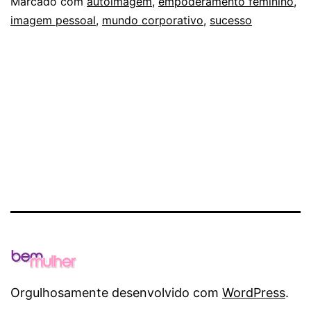
imagem
Marcado com
autoimagem
,
empoderamento feminino
,
imagem pessoal
,
mundo corporativo
,
sucesso
pode
dizer
sobre
você:
a
imagem
pessoal
como
ferramenta
de
empoderamento
Orgulhosamente desenvolvido com
WordPress
.