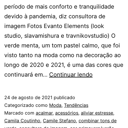
período de mais conforto e tranquilidade
devido à pandemia, diz consultora de
imagem Fotos Evanto Elements (look
studio, slavamishura e travnikovstudio) O
verde menta, um tom pastel calmo, que foi
visto tanto na moda como na decoração ao
longo de 2020 e 2021, é uma das cores que
Do
continuará em…
Continuar lendo
menta
ao
24 de agosto de 2021
publicado
esmeralda:
Categorizado como
Moda
,
Tendências
verde
Marcado com
acalmar
,
acessórios
,
aliviar estresse
,
Camila Coutinho
,
Camile Stefano
,
combinar tons de
será