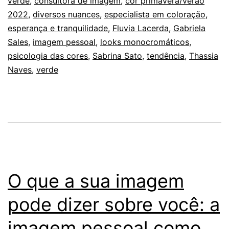
verde
,
consultora de imagem
,
cor primavera/verão
a
2022
,
diversos nuances
,
especialista em coloração
,
cor
esperança e tranquilidade
,
Fluvia Lacerda
,
Gabriela
Sales
,
imagem pessoal
,
looks monocromáticos
da
,
psicologia das cores
,
Sabrina Sato
,
tendência
,
Thassia
primavera/ve
Naves
,
verde
2022
O que a sua imagem
pode dizer sobre você: a
imagem pessoal como