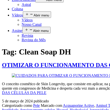
Astral
Coluna
Vídeos
Abrir menu
Vídeos
Nosso Canal
Assine
Abrir menu
Revista
Revista do Mês
Tag:
Clean Soap DH
OTIMIZAR O FUNCIONAMENTO DAS 
O conceito cosmético de Skin Longevity, que consiste em aplicar, na
quente em congressos de Medicina e desperta cada vez mais a atenç
DAS CÉLULAS DA PELE
5 de março de 2024
publicado
Categorizado como
Pele
Marcado com
Acquaporine Active
,
Amisol T
fragilidade
,
funcionamento celular
,
Hyaxel
,
Hydrafacial
,
longevidade