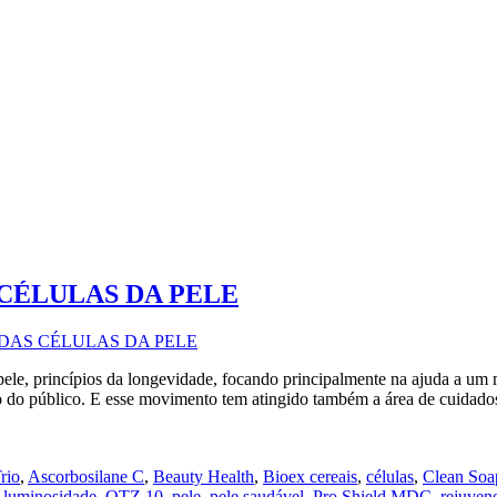
CÉLULAS DA PELE
 pele, princípios da longevidade, focando principalmente na ajuda a 
ão do público. E esse movimento tem atingido também a área de cuida
rio
,
Ascorbosilane C
,
Beauty Health
,
Bioex cereais
,
células
,
Clean So
,
luminosidade
,
OTZ 10
,
pele
,
pele saudável
,
Pro Shield MDC
,
rejuven