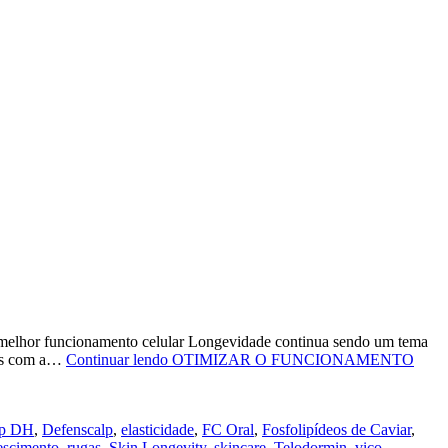
um melhor funcionamento celular Longevidade continua sendo um tema
dos com a…
Continuar lendo
OTIMIZAR O FUNCIONAMENTO
ap DH
,
Defenscalp
,
elasticidade
,
FC Oral
,
Fosfolipídeos de Caviar
,
escimento
,
rugas
,
Skin Longevity
,
skincare
,
Telodormin
,
viço
,