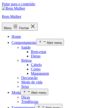
Pular para o conteúdo
Bem Mulher
Menu
Fechar
Home
Comportamento
Abrir menu
Saúde
Bem-estar
Dietas
Beleza
Cabelo
Corpo
Maquiagem
Decoração
Modo de vida
Sexo
Moda
Abrir menu
Dicas
Tendências
Entretenimento
Abrir menu