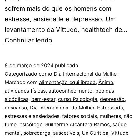
sofrem mais do que os homens com
estresse, ansiedade e depressão. Um
levantamento da Vittude, healthtech de…
POR
Continuar lendo
QUE
A
8 de março de 2024
publicado
SOBRECARGA
Categorizado como
Dia Internacional da Mulher
É
Marcado com
alimentação equilibrada
,
Ânima
,
atividades físicas
,
autoconhecimento
,
bebidas
MAIOR
alcóolicas
,
bem-estar
,
curso Psicologia
,
depressão
,
PARA
descanso
,
Dia Internacional da Mulher
,
Estressada
,
AS
estresses e ansiedades
,
fatores sociais
,
mulheres
,
não
fume
,
psicólogo Guilherme Alcântara Ramos
MULHERES?
,
saúde
mental
,
sobrecarga
,
suscetíveis
,
UniCuritiba
,
Vittude