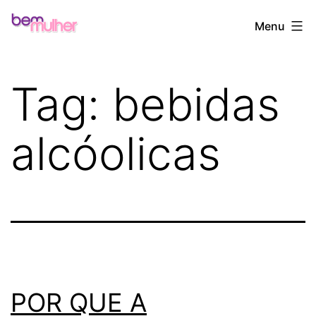
Pular
Bem
Menu
para
Mulher
o
conteúdo
Tag:
bebidas
alcóolicas
POR QUE A