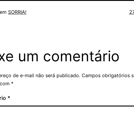
T
 em
SORRIA!
2
c
xe um comentário
reço de e-mail não será publicado.
Campos obrigatórios 
 com
*
rio
*