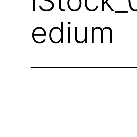
iStock
edium