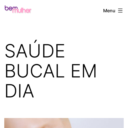
Pular
Bem
Menu
para
Mulher
o
conteúdo
SAÚDE
BUCAL EM
DIA