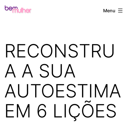
Pular
Bem
Menu
para
Mulher
o
conteúdo
RECONSTRU
A A SUA
AUTOESTIMA
EM 6 LIÇÕES