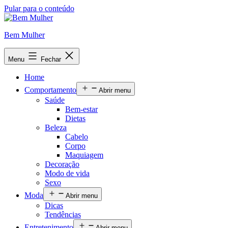
Pular para o conteúdo
Bem Mulher
Menu
Fechar
Home
Comportamento
Abrir menu
Saúde
Bem-estar
Dietas
Beleza
Cabelo
Corpo
Maquiagem
Decoração
Modo de vida
Sexo
Moda
Abrir menu
Dicas
Tendências
Entretenimento
Abrir menu