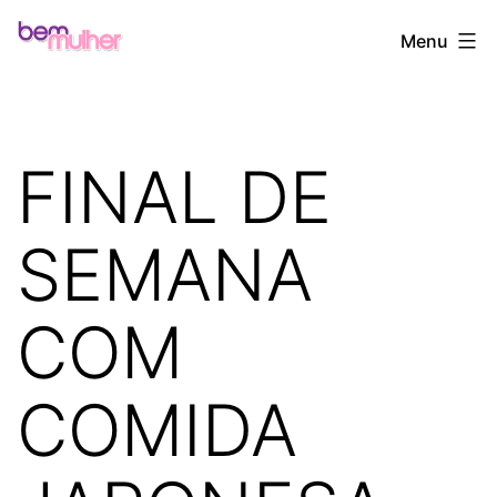
Pular
Bem
Menu
para
Mulher
o
conteúdo
FINAL DE
SEMANA
COM
COMIDA