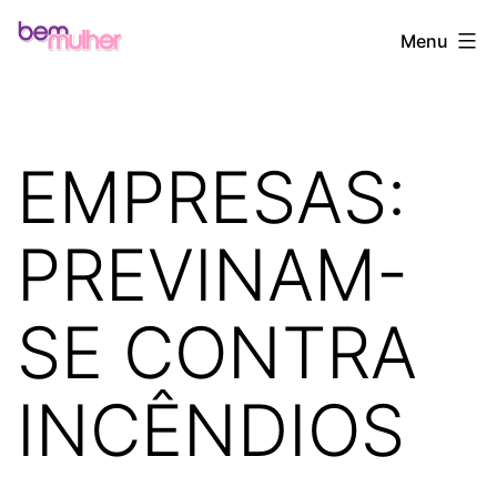
Pular
Bem
Menu
para
Mulher
o
conteúdo
EMPRESAS:
PREVINAM-
SE CONTRA
INCÊNDIOS