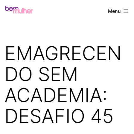
Pular
Bem
Menu
para
Mulher
o
conteúdo
EMAGRECEN
DO SEM
ACADEMIA:
DESAFIO 45