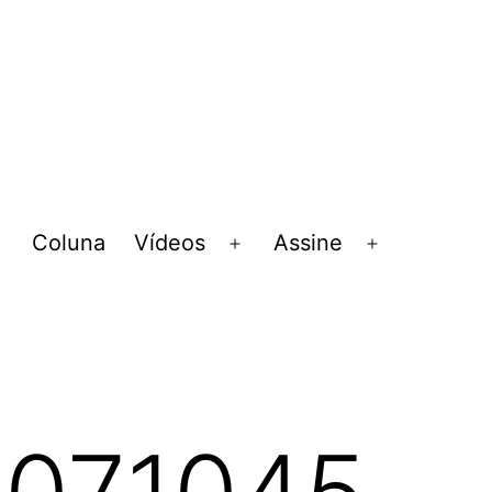
Coluna
Vídeos
Assine
Abrir
Abrir
Abrir
menu
menu
menu