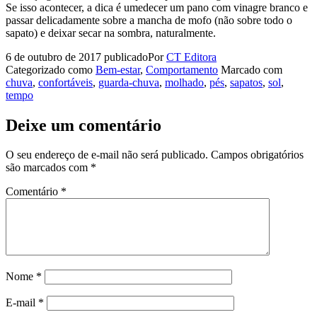
Se isso acontecer, a dica é umedecer um pano com vinagre branco e
passar delicadamente sobre a mancha de mofo (não sobre todo o
sapato) e deixar secar na sombra, naturalmente.
6 de outubro de 2017
publicado
Por
CT Editora
Categorizado como
Bem-estar
,
Comportamento
Marcado com
chuva
,
confortáveis
,
guarda-chuva
,
molhado
,
pés
,
sapatos
,
sol
,
tempo
Deixe um comentário
O seu endereço de e-mail não será publicado.
Campos obrigatórios
são marcados com
*
Comentário
*
Nome
*
E-mail
*