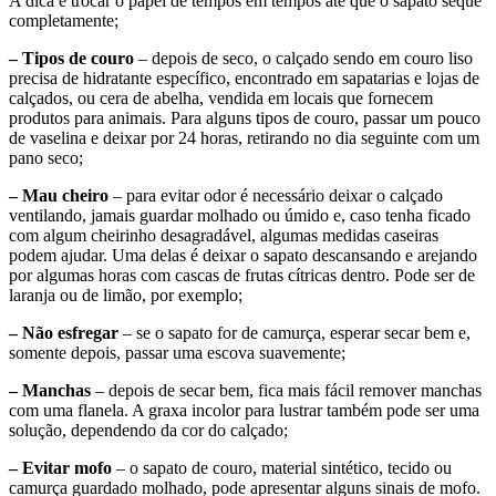
A dica é trocar o papel de tempos em tempos até que o sapato seque
completamente;
– Tipos de couro
– depois de seco, o calçado sendo em couro liso
precisa de hidratante específico, encontrado em sapatarias e lojas de
calçados, ou cera de abelha, vendida em locais que fornecem
produtos para animais. Para alguns tipos de couro, passar um pouco
de vaselina e deixar por 24 horas, retirando no dia seguinte com um
pano seco;
– Mau cheiro
– para evitar odor é necessário deixar o calçado
ventilando, jamais guardar molhado ou úmido e, caso tenha ficado
com algum cheirinho desagradável, algumas medidas caseiras
podem ajudar. Uma delas é deixar o sapato descansando e arejando
por algumas horas com cascas de frutas cítricas dentro. Pode ser de
laranja ou de limão, por exemplo;
– Não esfregar
– se o sapato for de camurça, esperar secar bem e,
somente depois, passar uma escova suavemente;
– Manchas
– depois de secar bem, fica mais fácil remover manchas
com uma flanela. A graxa incolor para lustrar também pode ser uma
solução, dependendo da cor do calçado;
– Evitar mofo
– o sapato de couro, material sintético, tecido ou
camurça guardado molhado, pode apresentar alguns sinais de mofo.