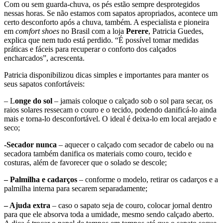
Com ou sem guarda-chuva, os pés estão sempre desprotegidos
nessas horas. Se não estamos com sapatos apropriados, acontece um
certo desconforto após a chuva, também. A especialista e pioneira
em
comfort shoes
no Brasil com a loja
Perere
, Patricia Guedes,
explica que nem tudo está perdido. “É possível tomar medidas
práticas e fáceis para recuperar o conforto dos calçados
encharcados”, acrescenta.
Patricia disponibilizou dicas simples e importantes para manter os
seus sapatos confortáveis:
– L
onge do sol
– jamais coloque o calçado sob o sol para secar, os
raios solares ressecam o couro e o tecido, podendo danificá-lo ainda
mais e torna-lo desconfortável. O ideal é deixa-lo em local arejado e
seco;
-Secador nunca
– aquecer o calçado com secador de cabelo ou na
secadora também danifica os materiais como couro, tecido e
costuras, além de favorecer que o solado se descole;
– Palmilha e cadarços
– conforme o modelo, retirar os cadarços e a
palmilha interna para secarem separadamente;
– Ajuda extra
– caso o sapato seja de couro, colocar jornal dentro
para que ele absorva toda a umidade, mesmo sendo calçado aberto.