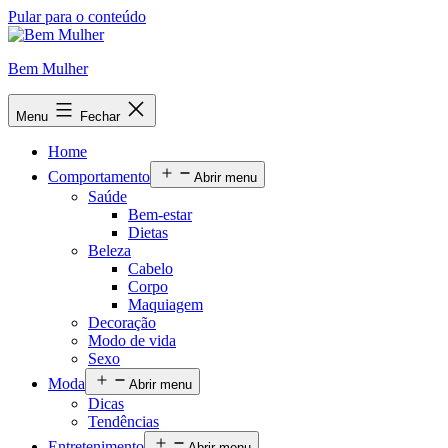
Pular para o conteúdo
Bem Mulher
Menu
Fechar
Home
Comportamento
Abrir menu
Saúde
Bem-estar
Dietas
Beleza
Cabelo
Corpo
Maquiagem
Decoração
Modo de vida
Sexo
Moda
Abrir menu
Dicas
Tendências
Entretenimento
Abrir menu