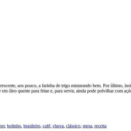
Acrescente, aos pouco, a farinha de trigo misturando bem. Por último, i
 óleo quente para fritar e, para servir, ainda pode polvilhar com açúc
her
,
bolinho
,
brasileiro
,
café
,
chuva
,
clássico
,
mesa
,
receita