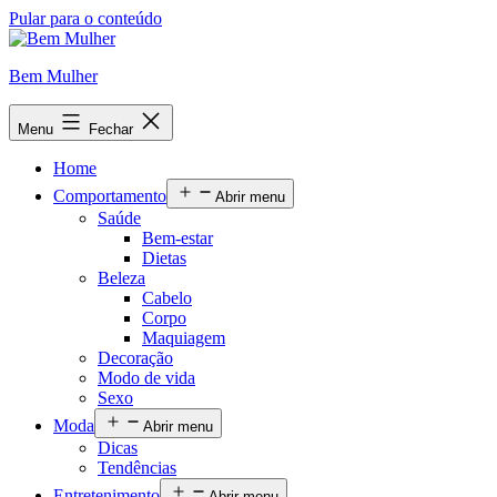
Pular para o conteúdo
Bem Mulher
Menu
Fechar
Home
Comportamento
Abrir menu
Saúde
Bem-estar
Dietas
Beleza
Cabelo
Corpo
Maquiagem
Decoração
Modo de vida
Sexo
Moda
Abrir menu
Dicas
Tendências
Entretenimento
Abrir menu