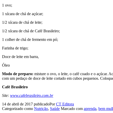
1 ovo;
1 xícara de chá de açúcar;
1/2 xícara de chá de leite;
1/2 xícara de chá de Café Brasileiro;
1 colher de chá de fermento em pó;
Farinha de trigo;
Doce de leite em barra,
Óleo
Modo de preparo:
misture o ovo, o leite, o café coado e o açúcar. 
com um pedaço de doce de leite cortado em cubos pequenos. Coloque em
Café Brasileiro
Site:
www.cafebrasileiro.com.br
14 de abril de 2017
publicado
Por
CT Editora
Categorizado como
Nutrição
,
Saúde
Marcado com
aprenda
,
bem mul