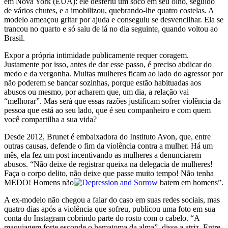
em Nova York (EUA): ele desferiu um soco em seu olho, seguido
de vários chutes, e a imobilizou, quebrando-lhe quatro costelas. A
modelo ameaçou gritar por ajuda e conseguiu se desvencilhar. Ela se
trancou no quarto e só saiu de lá no dia seguinte, quando voltou ao
Brasil.
Expor a própria intimidade publicamente requer coragem.
Justamente por isso, antes de dar esse passo, é preciso abdicar do
medo e da vergonha. Muitas mulheres ficam ao lado do agressor por
não poderem se bancar sozinhas, porque estão habituadas aos
abusos ou mesmo, por acharem que, um dia, a relação vai
“melhorar”. Mas será que essas razões justificam sofrer violência da
pessoa que está ao seu lado, que é seu companheiro e com quem
você compartilha a sua vida?
Desde 2012, Brunet é embaixadora do Instituto Avon, que, entre
outras causas, defende o fim da violência contra a mulher. Há um
mês, ela fez um post incentivando as mulheres a denunciarem
abusos. “Não deixe de registrar queixa na delegacia de mulheres!
Faça o corpo delito, não deixe que passe muito tempo! Não tenha
MEDO! Homens não
batem em homens”.
A ex-modelo não chegou a falar do caso em suas redes sociais, mas
quatro dias após a violência que sofreu, publicou uma foto em sua
conta do Instagram cobrindo parte do rosto com o cabelo. “A
maquiagem forte esconde o hematoma da alma”, disse a atriz. Entre