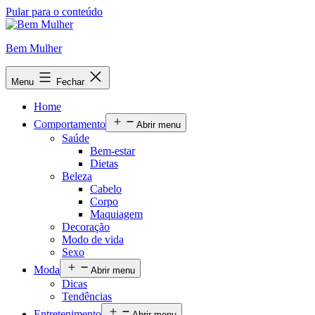
Pular para o conteúdo
Bem Mulher
Menu
Fechar
Home
Comportamento
Abrir menu
Saúde
Bem-estar
Dietas
Beleza
Cabelo
Corpo
Maquiagem
Decoração
Modo de vida
Sexo
Moda
Abrir menu
Dicas
Tendências
Entretenimento
Abrir menu