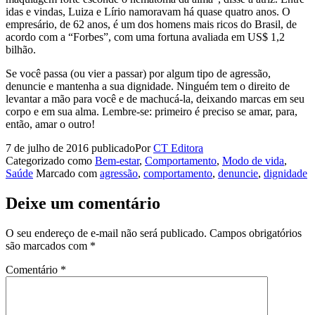
idas e vindas, Luiza e Lírio namoravam há quase quatro anos. O
empresário, de 62 anos, é um dos homens mais ricos do Brasil, de
acordo com a “Forbes”, com uma fortuna avaliada em US$ 1,2
bilhão.
Se você passa (ou vier a passar) por algum tipo de agressão,
denuncie e mantenha a sua dignidade. Ninguém tem o direito de
levantar a mão para você e de machucá-la, deixando marcas em seu
corpo e em sua alma. Lembre-se: primeiro é preciso se amar, para,
então, amar o outro!
7 de julho de 2016
publicado
Por
CT Editora
Categorizado como
Bem-estar
,
Comportamento
,
Modo de vida
,
Saúde
Marcado com
agressão
,
comportamento
,
denuncie
,
dignidade
Deixe um comentário
O seu endereço de e-mail não será publicado.
Campos obrigatórios
são marcados com
*
Comentário
*