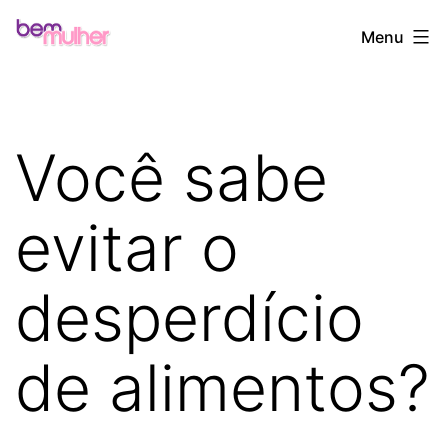
Pular
Bem
Menu
para
Mulher
o
conteúdo
Você sabe
evitar o
desperdício
de alimentos?