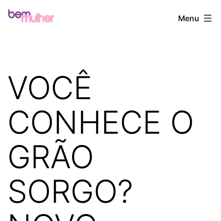
Pular
Bem
Menu
para
Mulher
o
conteúdo
VOCÊ
CONHECE O
GRÃO
SORGO?